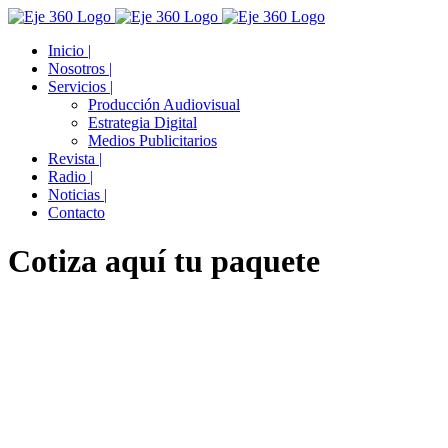
Skip
Facebook
Twitter
YouTube
Instagram
to
Inicio |
content
Nosotros |
Servicios |
Producción Audiovisual
Estrategia Digital
Medios Publicitarios
Revista |
Radio |
Noticias |
Contacto
Cotiza aquí tu paquete