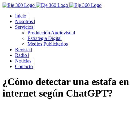
Skip
Facebook
Twitter
YouTube
Instagram
to
Inicio |
content
Nosotros |
Servicios |
Producción Audiovisual
Estrategia Digital
Medios Publicitarios
Revista |
Radio |
Noticias |
Contacto
¿Cómo detectar una estafa en
internet según ChatGPT?