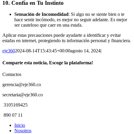
10.
Confía en Tu Instinto
Sensación de Incomodidad
: Si algo no se siente bien o te
hace sentir incómodo, es mejor no seguir adelante. Es mejor
ser cauteloso que caer en una estafa.
Aplicar estas precauciones puede ayudarte a identificar y evitar
estafas en internet, protegiendo tu información personal y financiera.
eje360
2024-08-14T15:43:45+00:00
agosto 14, 2024
|
Comparte esta noticia, Escoge la plataforma!
Facebook
Twitter
WhatsApp
Contactos
gerencia@eje360.co
secretaria@eje360.co
3105169425
890 07 11
Inicio
Nosotros