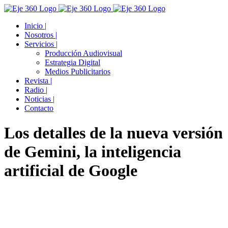
Skip
Facebook
Twitter
YouTube
Instagram
to
Inicio |
content
Nosotros |
Servicios |
Producción Audiovisual
Estrategia Digital
Medios Publicitarios
Revista |
Radio |
Noticias |
Contacto
Los detalles de la nueva versión
de Gemini, la inteligencia
artificial de Google