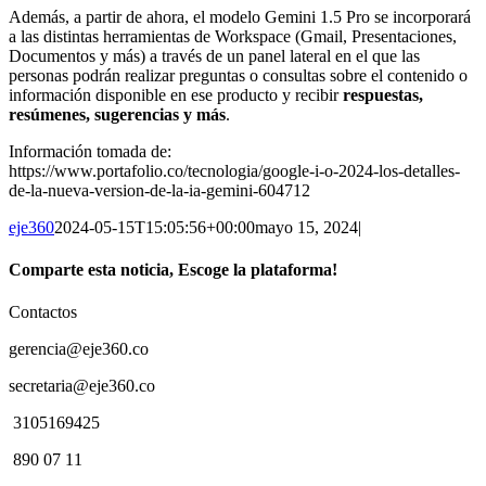
Además, a partir de ahora, el modelo Gemini 1.5 Pro se incorporará
a las distintas herramientas de Workspace (Gmail, Presentaciones,
Documentos y más) a través de un panel lateral en el que las
personas podrán realizar preguntas o consultas sobre el contenido o
información disponible en ese producto y recibir
respuestas,
resúmenes, sugerencias y más
.
Información tomada de:
https://www.portafolio.co/tecnologia/google-i-o-2024-los-detalles-
de-la-nueva-version-de-la-ia-gemini-604712
eje360
2024-05-15T15:05:56+00:00
mayo 15, 2024
|
Comparte esta noticia, Escoge la plataforma!
Facebook
Twitter
WhatsApp
Contactos
gerencia@eje360.co
secretaria@eje360.co
3105169425
890 07 11