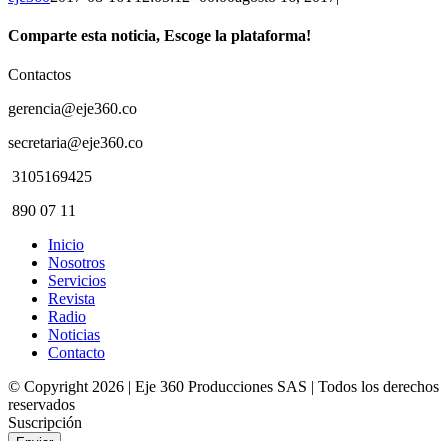
Comparte esta noticia, Escoge la plataforma!
Facebook
Twitter
WhatsApp
Contactos
gerencia@eje360.co
secretaria@eje360.co
3105169425
890 07 11
Inicio
Nosotros
Servicios
Revista
Radio
Noticias
Contacto
© Copyright
2026 | Eje 360 Producciones SAS | Todos los derechos
reservados
Facebook
Twitter
YouTube
Instagram
Suscripción
Enviar