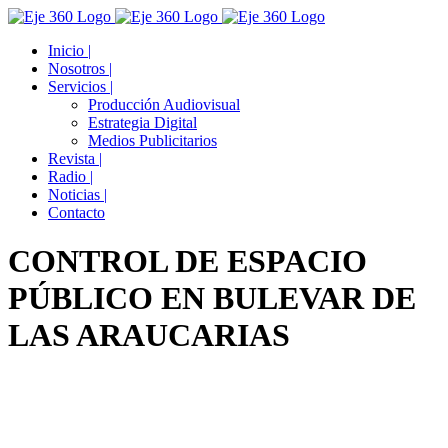
Skip
Facebook
Twitter
YouTube
Instagram
to
Inicio |
content
Nosotros |
Servicios |
Producción Audiovisual
Estrategia Digital
Medios Publicitarios
Revista |
Radio |
Noticias |
Contacto
CONTROL DE ESPACIO
PÚBLICO EN BULEVAR DE
LAS ARAUCARIAS