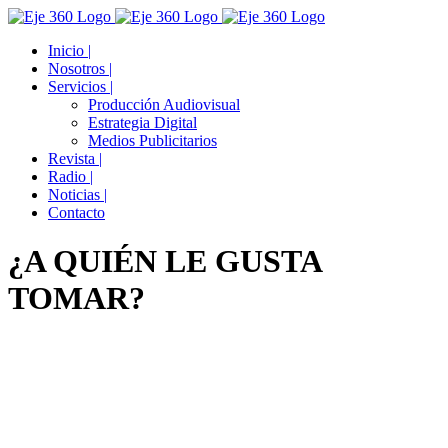
Skip
Facebook
Twitter
YouTube
Instagram
to
Inicio |
content
Nosotros |
Servicios |
Producción Audiovisual
Estrategia Digital
Medios Publicitarios
Revista |
Radio |
Noticias |
Contacto
¿A QUIÉN LE GUSTA
TOMAR?