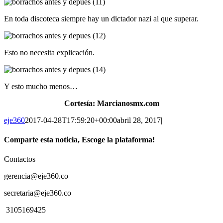
En toda discoteca siempre hay un dictador nazi al que superar.
Esto no necesita explicación.
Y esto mucho menos…
Cortesía: Marcianosmx.com
eje360
2017-04-28T17:59:20+00:00
abril 28, 2017
|
Comparte esta noticia, Escoge la plataforma!
Facebook
Twitter
WhatsApp
Contactos
gerencia@eje360.co
secretaria@eje360.co
3105169425