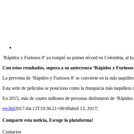
View
Larger
‘Rápidos y Furiosos 8’ ya rompió su primer récord en Colombia, al lo
Image
Con estos resultados, supera a su antecesora ‘Rápidos y Furiosos
La preventa de ‘Rápidos y Furiosos 8’ se convierte en la más taquille
Esta serie de películas se posiciona como la franquicia más taquillera
En 2015, más de cuatro millones de personas disfrutaron de ‘Rápidos y 
eje360
2017-04-13T19:36:21+00:00
abril 13, 2017
|
Comparte esta noticia, Escoge la plataforma!
Facebook
Twitter
WhatsApp
Contactos