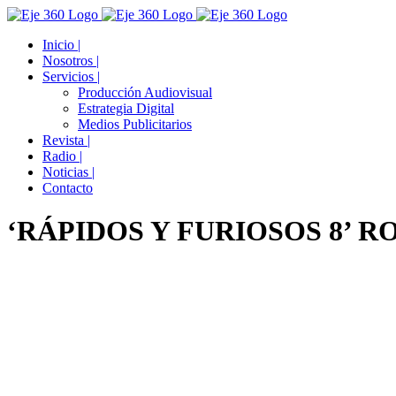
Skip
Facebook
Twitter
YouTube
Instagram
to
Inicio |
content
Nosotros |
Servicios |
Producción Audiovisual
Estrategia Digital
Medios Publicitarios
Revista |
Radio |
Noticias |
Contacto
‘RÁPIDOS Y FURIOSOS 8’ 