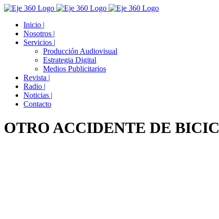
Skip
Facebook
Twitter
YouTube
Instagram
to
Inicio |
content
Nosotros |
Servicios |
Producción Audiovisual
Estrategia Digital
Medios Publicitarios
Revista |
Radio |
Noticias |
Contacto
OTRO ACCIDENTE DE BICI