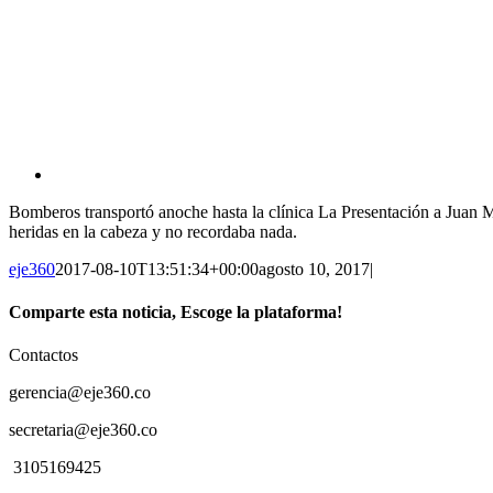
View
Larger
Bomberos transportó anoche hasta la clínica La Presentación a Juan Ma
Image
heridas en la cabeza y no recordaba nada.
eje360
2017-08-10T13:51:34+00:00
agosto 10, 2017
|
Comparte esta noticia, Escoge la plataforma!
Facebook
Twitter
WhatsApp
Contactos
gerencia@eje360.co
secretaria@eje360.co
3105169425